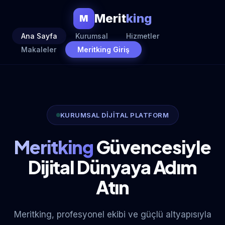
Merit
king
M
Ana Sayfa
Kurumsal
Hizmetler
Makaleler
Meritking Giriş
KURUMSAL DİJİTAL PLATFORM
Meritking
Güvencesiyle
Dijital Dünyaya Adım
Atın
Meritking, profesyonel ekibi ve güçlü altyapısıyla