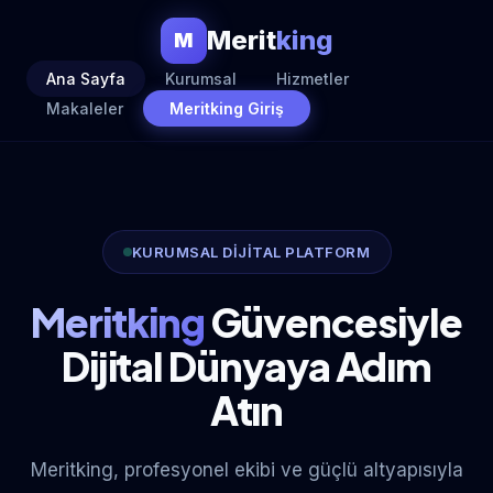
Merit
king
M
Ana Sayfa
Kurumsal
Hizmetler
Makaleler
Meritking Giriş
KURUMSAL DİJİTAL PLATFORM
Meritking
Güvencesiyle
Dijital Dünyaya Adım
Atın
Meritking, profesyonel ekibi ve güçlü altyapısıyla