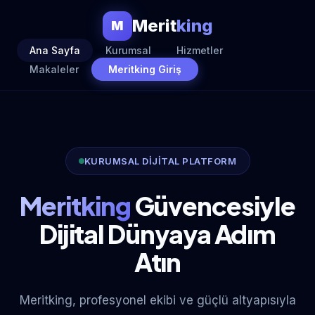
Merit
king
M
Ana Sayfa
Kurumsal
Hizmetler
Makaleler
Meritking Giriş
KURUMSAL DİJİTAL PLATFORM
Meritking
Güvencesiyle
Dijital Dünyaya Adım
Atın
Meritking, profesyonel ekibi ve güçlü altyapısıyla