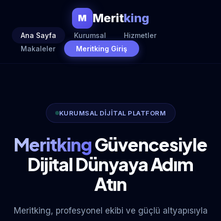
Merit
king
M
Ana Sayfa
Kurumsal
Hizmetler
Makaleler
Meritking Giriş
KURUMSAL DİJİTAL PLATFORM
Meritking
Güvencesiyle
Dijital Dünyaya Adım
Atın
Meritking, profesyonel ekibi ve güçlü altyapısıyla