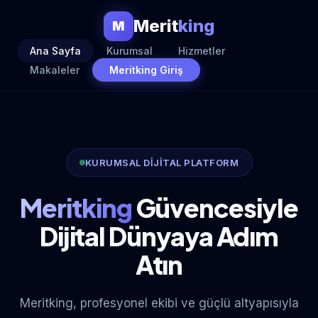
Merit
king
M
Ana Sayfa
Kurumsal
Hizmetler
Makaleler
Meritking Giriş
KURUMSAL DİJİTAL PLATFORM
Meritking
Güvencesiyle
Dijital Dünyaya Adım
Atın
Meritking, profesyonel ekibi ve güçlü altyapısıyla