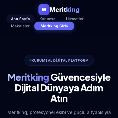
Merit
king
M
Ana Sayfa
Kurumsal
Hizmetler
Makaleler
Meritking Giriş
KURUMSAL DİJİTAL PLATFORM
Meritking
Güvencesiyle
Dijital Dünyaya Adım
Atın
Meritking, profesyonel ekibi ve güçlü altyapısıyla