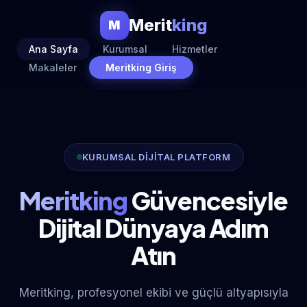
Merit
king
M
Ana Sayfa
Kurumsal
Hizmetler
Makaleler
Meritking Giriş
KURUMSAL DİJİTAL PLATFORM
Meritking
Güvencesiyle
Dijital Dünyaya Adım
Atın
Meritking, profesyonel ekibi ve güçlü altyapısıyla