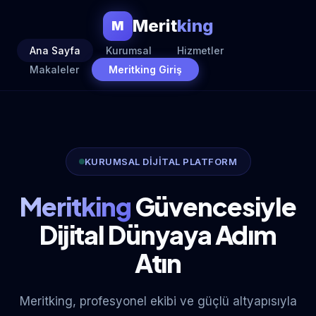
Merit
king
M
Ana Sayfa
Kurumsal
Hizmetler
Makaleler
Meritking Giriş
KURUMSAL DİJİTAL PLATFORM
Meritking
Güvencesiyle
Dijital Dünyaya Adım
Atın
Meritking, profesyonel ekibi ve güçlü altyapısıyla