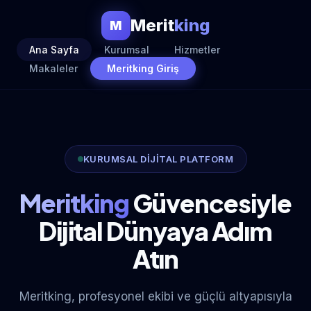
Merit
king
M
Ana Sayfa
Kurumsal
Hizmetler
Makaleler
Meritking Giriş
KURUMSAL DİJİTAL PLATFORM
Meritking
Güvencesiyle
Dijital Dünyaya Adım
Atın
Meritking, profesyonel ekibi ve güçlü altyapısıyla