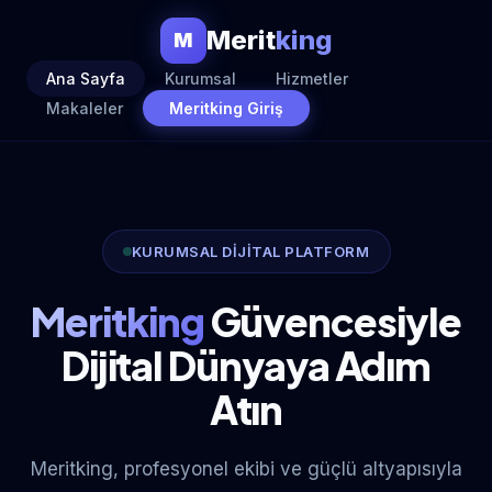
Merit
king
M
Ana Sayfa
Kurumsal
Hizmetler
Makaleler
Meritking Giriş
KURUMSAL DİJİTAL PLATFORM
Meritking
Güvencesiyle
Dijital Dünyaya Adım
Atın
Meritking, profesyonel ekibi ve güçlü altyapısıyla