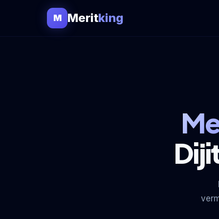
Merit
king
M
Me
Dij
verm