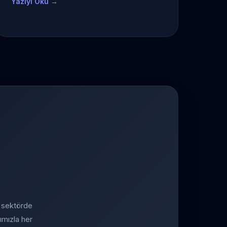
Yazıyı Oku →
a sektörde
ımızla her