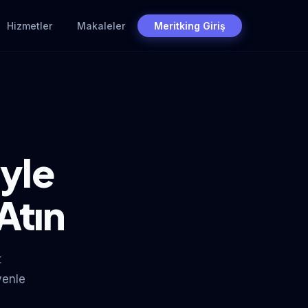
Hizmetler
Makaleler
Meritking Giriş
yle
Atın
t
venle