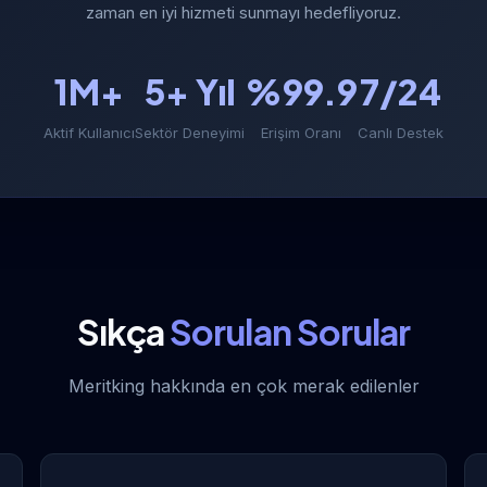
zaman en iyi hizmeti sunmayı hedefliyoruz.
1M+
5+ Yıl
%99.9
7/24
Aktif Kullanıcı
Sektör Deneyimi
Erişim Oranı
Canlı Destek
Sıkça
Sorulan Sorular
Meritking hakkında en çok merak edilenler