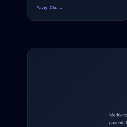
Yazıyı Oku →
Meritking
güvenilir