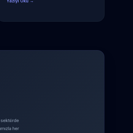
Yazıyı Oku →
a sektörde
ımızla her