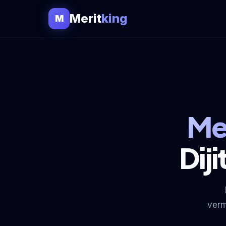
Merit
king
M
Me
Dij
verm