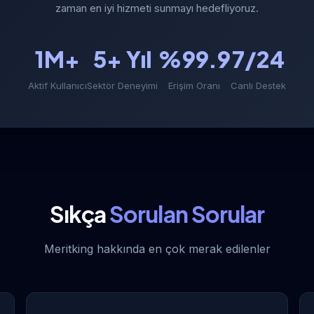
zaman en iyi hizmeti sunmayı hedefliyoruz.
1M+
5+ Yıl
%99.9
7/24
Aktif Kullanıcı
Sektör Deneyimi
Erişim Oranı
Canlı Destek
Sıkça
Sorulan Sorular
Meritking hakkında en çok merak edilenler