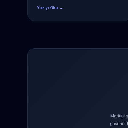
Yazıyı Oku →
Meritking
güvenilir