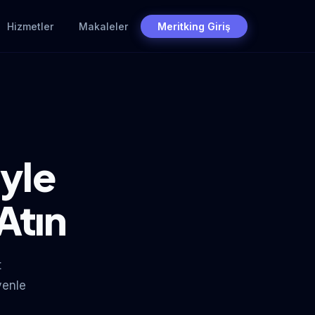
Hizmetler
Makaleler
Meritking Giriş
yle
Atın
t
venle