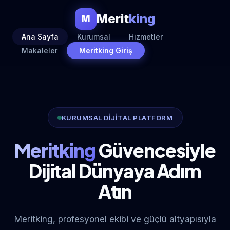
Merit
king
M
Ana Sayfa
Kurumsal
Hizmetler
Makaleler
Meritking Giriş
KURUMSAL DİJİTAL PLATFORM
Meritking
Güvencesiyle
Dijital Dünyaya Adım
Atın
Meritking, profesyonel ekibi ve güçlü altyapısıyla