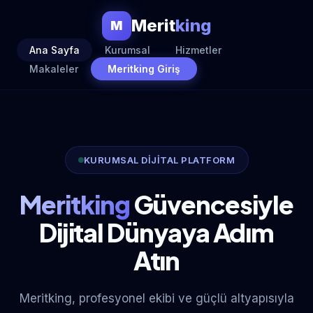
Merit
king
M
Ana Sayfa
Kurumsal
Hizmetler
Makaleler
Meritking Giriş
KURUMSAL DİJİTAL PLATFORM
Meritking
Güvencesiyle
Dijital Dünyaya Adım
Atın
Meritking, profesyonel ekibi ve güçlü altyapısıyla