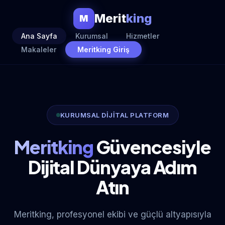
Merit
king
M
Ana Sayfa
Kurumsal
Hizmetler
Makaleler
Meritking Giriş
KURUMSAL DİJİTAL PLATFORM
Meritking
Güvencesiyle
Dijital Dünyaya Adım
Atın
Meritking, profesyonel ekibi ve güçlü altyapısıyla