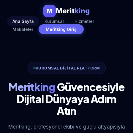
Merit
king
M
Ana Sayfa
Kurumsal
Hizmetler
Makaleler
Meritking Giriş
KURUMSAL DİJİTAL PLATFORM
Meritking
Güvencesiyle
Dijital Dünyaya Adım
Atın
Meritking, profesyonel ekibi ve güçlü altyapısıyla