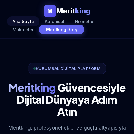
Merit
king
M
Ana Sayfa
Kurumsal
Hizmetler
Makaleler
Meritking Giriş
KURUMSAL DİJİTAL PLATFORM
Meritking
Güvencesiyle
Dijital Dünyaya Adım
Atın
Meritking, profesyonel ekibi ve güçlü altyapısıyla