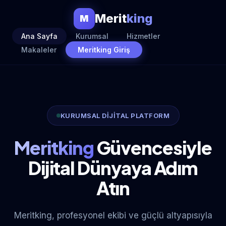
Merit
king
M
Ana Sayfa
Kurumsal
Hizmetler
Makaleler
Meritking Giriş
KURUMSAL DİJİTAL PLATFORM
Meritking
Güvencesiyle
Dijital Dünyaya Adım
Atın
Meritking, profesyonel ekibi ve güçlü altyapısıyla