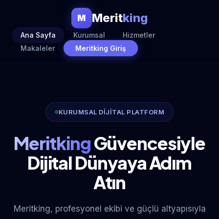
Merit
king
M
Ana Sayfa
Kurumsal
Hizmetler
Makaleler
Meritking Giriş
KURUMSAL DİJİTAL PLATFORM
Meritking
Güvencesiyle
Dijital Dünyaya Adım
Atın
Meritking, profesyonel ekibi ve güçlü altyapısıyla