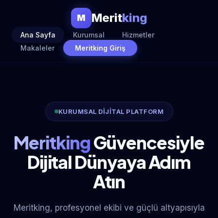
Merit
king
M
Ana Sayfa
Kurumsal
Hizmetler
Makaleler
Meritking Giriş
KURUMSAL DİJİTAL PLATFORM
Meritking
Güvencesiyle
Dijital Dünyaya Adım
Atın
Meritking, profesyonel ekibi ve güçlü altyapısıyla