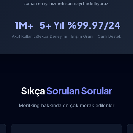
zaman en iyi hizmeti sunmayı hedefliyoruz.
1M+
5+ Yıl
%99.9
7/24
Aktif Kullanıcı
Sektör Deneyimi
Erişim Oranı
Canlı Destek
Sıkça
Sorulan Sorular
Meritking hakkında en çok merak edilenler