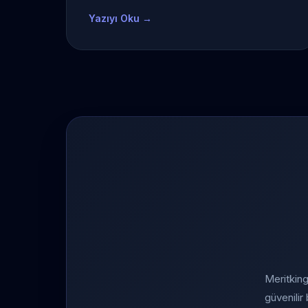
Yazıyı Oku →
Meritking
güvenilir