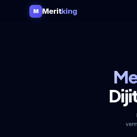
Merit
king
M
Me
Dij
verm