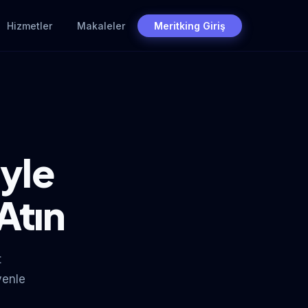
Hizmetler
Makaleler
Meritking Giriş
yle
Atın
t
venle