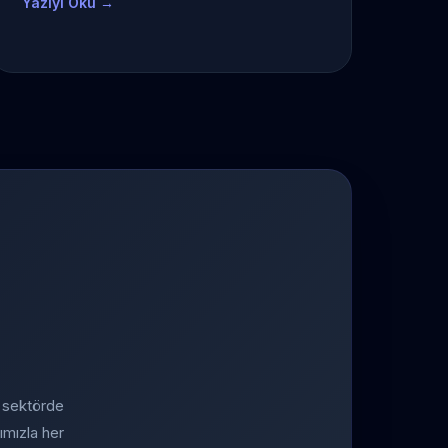
Yazıyı Oku →
a sektörde
ımızla her